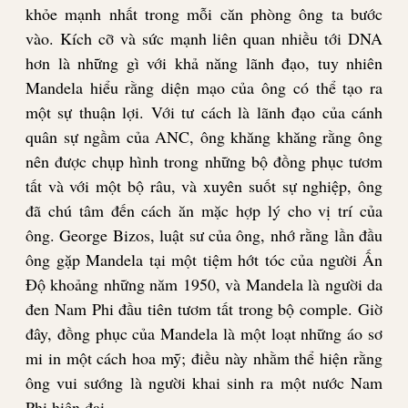
khỏe mạnh nhất trong mỗi căn phòng ông ta bước
vào. Kích cỡ và sức mạnh liên quan nhiều tới DNA
hơn là những gì với khả năng lãnh đạo, tuy nhiên
Mandela hiểu rằng diện mạo của ông có thể tạo ra
một sự thuận lợi. Với tư cách là lãnh đạo của cánh
quân sự ngầm của ANC, ông khăng khăng rằng ông
nên được chụp hình trong những bộ đồng phục tươm
tất và với một bộ râu, và xuyên suốt sự nghiệp, ông
đã chú tâm đến cách ăn mặc hợp lý cho vị trí của
ông. George Bizos, luật sư của ông, nhớ rằng lần đầu
ông gặp Mandela tại một tiệm hớt tóc của người Ấn
Độ khoảng những năm 1950, và Mandela là người da
đen Nam Phi đầu tiên tươm tất trong bộ comple. Giờ
đây, đồng phục của Mandela là một loạt những áo sơ
mi in một cách hoa mỹ; điều này nhằm thể hiện rằng
ông vui sướng là người khai sinh ra một nước Nam
Phi hiện đại.