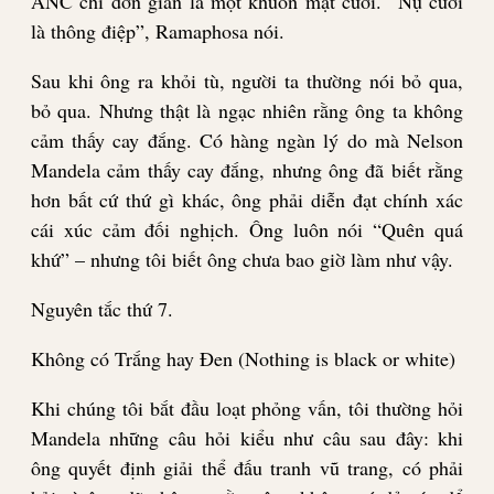
ANC chỉ đơn giản là một khuôn mặt cười. “Nụ cười
là thông điệp”, Ramaphosa nói.
Sau khi ông ra khỏi tù, người ta thường nói bỏ qua,
bỏ qua. Nhưng thật là ngạc nhiên rằng ông ta không
cảm thấy cay đắng. Có hàng ngàn lý do mà Nelson
Mandela cảm thấy cay đắng, nhưng ông đã biết rằng
hơn bất cứ thứ gì khác, ông phải diễn đạt chính xác
cái xúc cảm đối nghịch. Ông luôn nói “Quên quá
khứ” – nhưng tôi biết ông chưa bao giờ làm như vậy.
Nguyên tắc
thứ
7.
Không có Trắng hay Đen (Nothing is black or white)
Khi chúng tôi bắt đầu loạt phỏng vấn, tôi thường hỏi
Mandela những câu hỏi kiểu như câu sau đây: khi
ông quyết định giải thể đấu tranh vũ trang, có phải