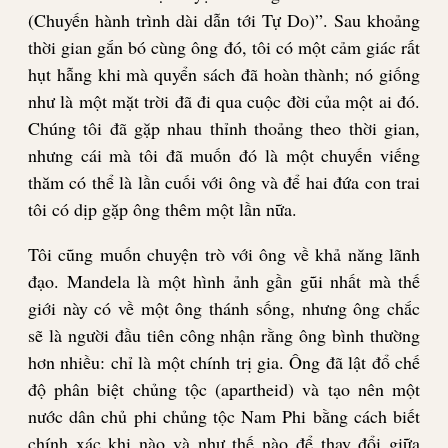
(Chuyến hành trình dài dẫn tới Tự Do)”. Sau khoảng
thời gian gắn bó cùng ông đó, tôi có một cảm giác rất
hụt hẫng khi mà quyển sách đã hoàn thành; nó giống
như là một mặt trời đã đi qua cuộc đời của một ai đó.
Chúng tôi đã gặp nhau thỉnh thoảng theo thời gian,
nhưng cái mà tôi đã muốn đó là một chuyến viếng
thăm có thể là lần cuối với ông và để hai đứa con trai
tôi có dịp gặp ông thêm một lần nữa.
Tôi cũng muốn chuyện trò với ông về khả năng lãnh
đạo. Mandela là một hình ảnh gần gũi nhất mà thế
giới này có về một ông thánh sống, nhưng ông chắc
sẽ là người đầu tiên công nhận rằng ông bình thường
hơn nhiều: chỉ là một chính trị gia. Ông đã lật đổ chế
độ phân biệt chủng tộc (apartheid) và tạo nên một
nước dân chủ phi chủng tộc Nam Phi bằng cách biết
chính xác khi nào và như thế nào để thay đổi giữa