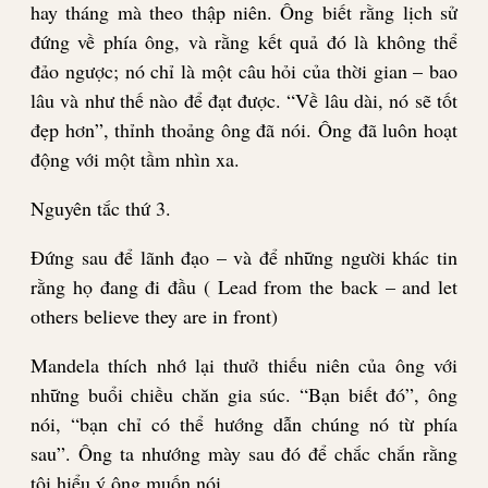
hay tháng mà theo thập niên. Ông biết rằng lịch sử
đứng về phía ông, và rằng kết quả đó là không thể
đảo ngược; nó chỉ là một câu hỏi của thời gian – bao
lâu và như thế nào để đạt được. “Về lâu dài, nó sẽ tốt
đẹp hơn”, thỉnh thoảng ông đã nói. Ông đã luôn hoạt
động với một tầm nhìn xa.
Nguyên tắc
thứ
3.
Đứng sau để lãnh đạo – và để những người khác tin
rằng họ đang đi đầu ( Lead from the back – and let
others believe they are in front)
Mandela thích nhớ lại thưở thiếu niên của ông với
những buổi chiều chăn gia súc. “Bạn biết đó”, ông
nói, “bạn chỉ có thể hướng dẫn chúng nó từ phía
sau”. Ông ta nhướng mày sau đó để chắc chắn rằng
tôi hiểu ý ông muốn nói.