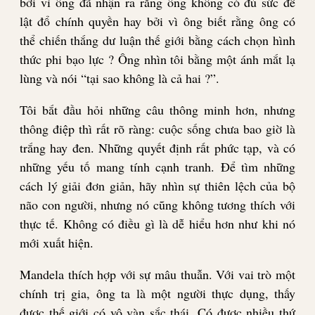
bởi vì ông đã nhận ra rằng ông không có đủ sức để
lật đổ chính quyền hay bởi vì ông biết rằng ông có
thể chiến thắng dư luận thế giới bằng cách chọn hình
thức phi bạo lực ? Ông nhìn tôi bằng một ánh mắt lạ
lùng và nói “tại sao không là cả hai ?”.
Tôi bắt đầu hỏi những câu thông minh hơn, nhưng
thông điệp thì rất rõ ràng: cuộc sống chưa bao giờ là
trắng hay đen. Những quyết định rất phức tạp, và có
những yếu tố mang tính cạnh tranh. Để tìm những
cách lý giải đơn giản, hãy nhìn sự thiên lệch của bộ
não con người, nhưng nó cũng không tương thích với
thực tế. Không có điều gì là dễ hiểu hơn như khi nó
mới xuất hiện.
Mandela thích hợp với sự mâu thuẫn. Với vai trò một
chính trị gia, ông ta là một người thực dụng, thấy
được thế giới có vô vàn sắc thái. Có được nhiều thứ