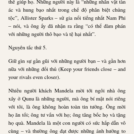
thể giúp họ. Những người này là “những nhân vật tàn
ác và hung bạo nhất trong chế độ phân biệt chủng
tộc”, Allister Sparks – sử gia nổi tiếng nhất Nam Phi
– nói, và ông ấy đã nhận ra rằng “có thể đàm phán
với những người thô bạo và tệ hại nhất”.
Nguyên tắc thứ 5.
Giữ gìn sự gần gũi với những người bạn – và gần hơn
nữa với những đối thủ (Keep your friends close – and
your rivals even closer).
Nhiều người khách Mandela mời tới ngôi nhà ông
xây ở Qunu là những người, mà ông bí mật nói riêng
với tôi, là ông không hoàn toàn tin tưởng. Ông mời
họ ăn tối; ông tư vấn với họ; ông tâng bốc họ và tặng
họ quà. Mandela là một con người có sức hấp dẫn vô
cùng – và thường ông đạt được những ảnh hưởng to