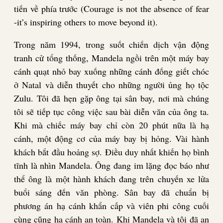
tiến về phía trước (Courage is not the absence of fear
-it’s inspiring others to move beyond it).
Trong năm 1994, trong suốt chiến dịch vận động
tranh cử tổng thống, Mandela ngồi trên một máy bay
cánh quạt nhỏ bay xuống những cánh đống giết chóc
ở Natal và diễn thuyết cho những người ủng họ tộc
Zulu. Tôi đã hẹn gặp ông tại sân bay, nơi mà chúng
tôi sẽ tiếp tục công việc sau bài diễn văn của ông ta.
Khi mà chiếc máy bay chỉ còn 20 phút nữa là hạ
cánh, một động cơ của máy bay bị hỏng. Vài hành
khách bắt đầu hoảng sợ. Điều duy nhất khiến họ bình
tĩnh là nhìn Mandela. Ông đang im lặng đọc báo như
thể ông là một hành khách đang trên chuyến xe lửa
buổi sáng đến văn phòng. Sân bay đã chuẩn bị
phương án hạ cánh khẩn cấp và viên phi công cuối
cùng cũng hạ cánh an toàn. Khi Mandela và tôi đã an