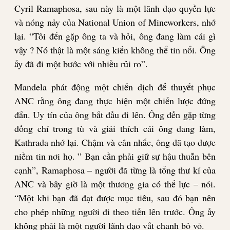
Cyril Ramaphosa, sau này là một lãnh đạo quyền lực
và nóng nảy của National Union of Mineworkers, nhớ
lại. “Tôi đến gặp ông ta và hỏi, ông đang làm cái gì
vậy ? Nó thật là một sáng kiến không thể tin nổi. Ông
ấy đã đi một bước với nhiều rủi ro”.
Mandela phát động một chiến dịch để thuyết phục
ANC rằng ông đang thực hiện một chiến lược đứng
đắn. Uy tín của ông bắt đầu đi lên. Ông đến gặp từng
đồng chí trong tù và giải thích cái ông đang làm,
Kathrada nhớ lại. Chậm và cân nhắc, ông đã tạo được
niềm tin nơi họ. ” Bạn cần phải giữ sự hậu thuẫn bên
cạnh”, Ramaphosa – người đã từng là tổng thư kí của
ANC và bây giờ là một thương gia có thế lực – nói.
“Một khi bạn đã đạt được mục tiêu, sau đó bạn nên
cho phép những người đi theo tiến lên trước. Ông ấy
không phải là một người lãnh đạo vắt chanh bỏ vỏ.