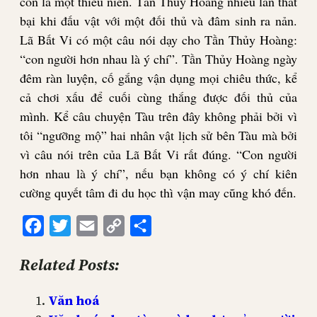
còn là một thiếu niên. Tần Thủy Hoàng nhiều lần thất
bại khi đấu vật với một đối thủ và đâm sinh ra nản.
Lã Bất Vi có một câu nói dạy cho Tần Thủy Hoàng:
“con người hơn nhau là ý chí”. Tần Thủy Hoàng ngày
đêm ràn luyện, cố gắng vận dụng mọi chiêu thức, kể
cả chơi xấu để cuối cùng thắng được đối thủ của
mình. Kể câu chuyện Tàu trên đây không phải bởi vì
tôi “ngưỡng mộ” hai nhân vật lịch sử bên Tàu mà bởi
vì câu nói trên của Lã Bất Vi rất đúng. “Con người
hơn nhau là ý chí”, nếu bạn không có ý chí kiên
cường quyết tâm đi du học thì vận may cũng khó đến.
Facebook
Twitter
Email
Copy
Share
Link
Related Posts:
Văn hoá