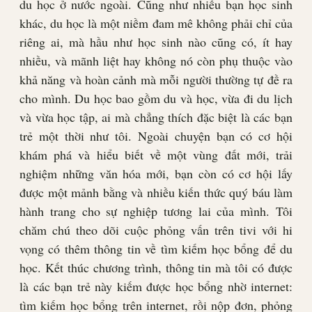
du học ở nước ngoài. Cũng như nhiều bạn học sinh
khác, du học là một niềm đam mê không phải chỉ của
riêng ai, mà hầu như học sinh nào cũng có, ít hay
nhiều, và mãnh liệt hay không nó còn phụ thuộc vào
khả năng và hoàn cảnh mà mỗi người thường tự đề ra
cho mình. Du học bao gồm du và học, vừa đi du lịch
và vừa học tập, ai mà chẳng thích đặc biệt là các bạn
trẻ một thời như tôi. Ngoài chuyện bạn có cơ hội
khám phá và hiểu biết về một vùng đất mới, trải
nghiệm những văn hóa mới, bạn còn có cơ hội lấy
được một mảnh bằng và nhiều kiến thức quý báu làm
hành trang cho sự nghiệp tương lai của mình. Tôi
chăm chú theo dõi cuộc phỏng vấn trên tivi với hi
vọng có thêm thông tin về tìm kiếm học bổng để du
học. Kết thúc chương trình, thông tin mà tôi có được
là các bạn trẻ này kiếm được học bổng nhờ internet:
tìm kiếm học bổng trên internet, rồi nộp đơn, phỏng