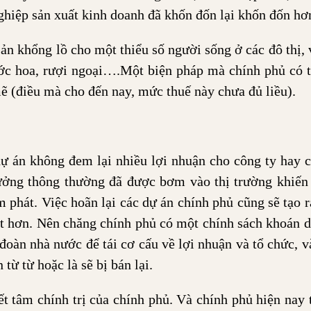
ghiệp sản xuất kinh doanh đã khốn đốn lại khốn đốn hơ
sản khổng lồ cho một thiểu số người sống ở các đô thị,
nước hoa, rượi ngoại….Một biện pháp mà chính phủ có
 (điều mà cho đến nay, mức thuế này chưa đủ liều).
dự án không đem lại nhiều lợi nhuận cho công ty hay 
 trưởng thông thường đã được bơm vào thị trường khiế
phát. Việc hoãn lại các dự án chính phủ cũng sẽ tạo 
đát hơn. Nên chăng chính phủ có một chính sách khoán d
 đoàn nhà nước để tái cơ cấu về lợi nhuận và tổ chức, 
từ từ hoặc là sẽ bị bán lại.
ết tâm chính trị của chính phủ. Và chính phủ hiện nay