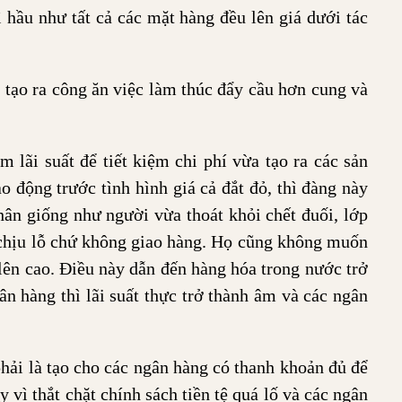
ì hầu như tất cả các mặt hàng đều lên giá dưới tác
 tạo ra công ăn việc làm thúc đẩy cầu hơn cung và
 lãi suất để tiết kiệm chi phí vừa tạo ra các sản
 động trước tình hình giá cả đắt đỏ, thì đàng này
hân giống như người vừa thoát khỏi chết đuối, lớp
 chịu lỗ chứ không giao hàng. Họ cũng không muốn
 lên cao. Điều này dẫn đến hàng hóa trong nước trở
n hàng thì lãi suất thực trở thành âm và các ngân
hải là tạo cho các ngân hàng có thanh khoản đủ để
 vì thắt chặt chính sách tiền tệ quá lố và các ngân