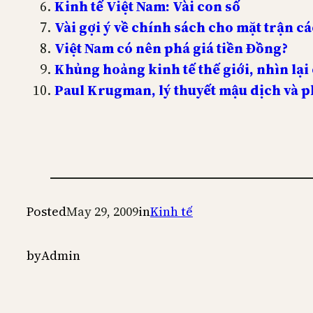
Kinh tế Việt Nam: Vài con số
Vài gợi ý về chính sách cho mặt trận c
Việt Nam có nên phá giá tiền Đồng?
Khủng hoảng kinh tế thế giới, nhìn lại
Paul Krugman, lý thuyết mậu dịch và p
Posted
May 29, 2009
in
Kinh tế
by
Admin