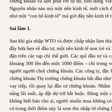
chứng khoán và lạm phát rơi tự do, tiền đồng Việ
Nguyên nhân nào mà một nền kinh tế, mới cách đ
như một “con hổ kinh tế” mà giờ đây nền kinh tế 
Sai lầm 1.
Sau khi gia nhập WTO và được chấp nhận làm thà
đầy hứa hẹn về đầu tư, một nền kinh tế non trẻ và
đặn trên các tạp chí thế giới. Các quĩ đầu tư và
khoảng 500 lên đến mức 1000 điểm – chỉ trong v
người người chơi chứng khoán. Các công ty, đặc b
chứng khoán Thị trường chứng khoán bắt đầu như 
vay tiếp, rồi quay lại đầu tư chứng khoán. Nhằm
nâng lãi suất, áp đặt dự trữ bắt buộc. Đùng một 
không biết bán cho ai, người muốn mua không có 
có trong thời điểm này là xem thu nhập từ chứng k