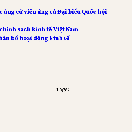
ác ứng cử viên ứng cử Đại biểu Quốc hội
 chính sách kinh tế Việt Nam
hân bổ hoạt động kinh tế
Tags: