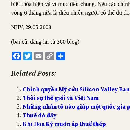
biết thỏa hiệp và vì mục tiêu chung. Nếu các chín
vòng 6 tháng nữa là điều nhiều người có thể dự đ
NHV, 29.05.2008
(bài cũ, đăng lại từ 360 blog)
Facebook
Twitter
Email
Copy
Share
Link
Related Posts:
Chính quyền Mỹ cứu Silicon Valley Ban
Thời sự thế giới và Việt Nam
Những nhân tố nào giúp một quốc gia ph
Thuế đó đây
Khi Hoa Kỳ muốn áp thuế thép