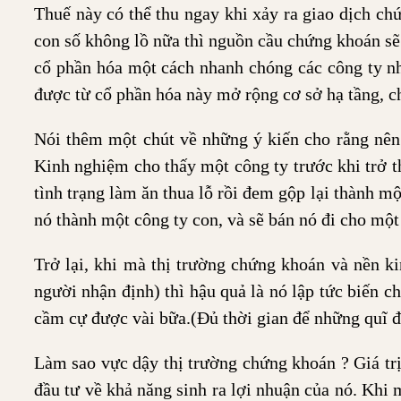
Thuế này có thể thu ngay khi xảy ra giao dịch ch
con số không lồ nữa thì nguồn cầu chứng khoán sẽ
cổ phần hóa một cách nhanh chóng các công ty nhà
được từ cổ phần hóa này mở rộng cơ sở hạ tầng, ch
Nói thêm một chút về những ý kiến cho rằng nên t
Kinh nghiệm cho thấy một công ty trước khi trở th
tình trạng làm ăn thua lỗ rồi đem gộp lại thành mộ
nó thành một công ty con, và sẽ bán nó đi cho một
Trở lại, khi mà thị trường chứng khoán và nền ki
người nhận định) thì hậu quả là nó lập tức biến 
cầm cự được vài bữa.(Đủ thời gian để những quĩ đ
Làm sao vực dậy thị trường chứng khoán ? Giá trị
đầu tư về khả năng sinh ra lợi nhuận của nó. Khi 