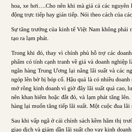
hoa, xe hơi….Cho nên khi mà giá cả các nguyên liệ
động trực tiếp hay gián tiếp. Nói theo cách của cá
Sự tăng trưởng của kinh tế Việt Nam không phải n
tạo ra lạm phát.
Trong khi đó, thay vì chính phủ hỗ trợ các doanh
phẩm có tính cạnh tranh về giá và doanh nghiệp l
ngân hàng Trung Ương lại nâng lãi suất và các ng
ngóp lên bờ bị bóp cổ. Hậu quả là có nhiều doan
mở rông kinh doanh vì giờ đây lãi suất quá cao, l
nên khan hiếm hoặc đắt đỏ, và lạm phát tăng lên.
hàng lại muốn tăng tiếp lãi suất. Một cuộc đua lãi 
Sau khi vấp ngã ở cái chính sách kềm hãm thị trư
giao dịch và giảm dần lãi suất cho vay kinh doanh 