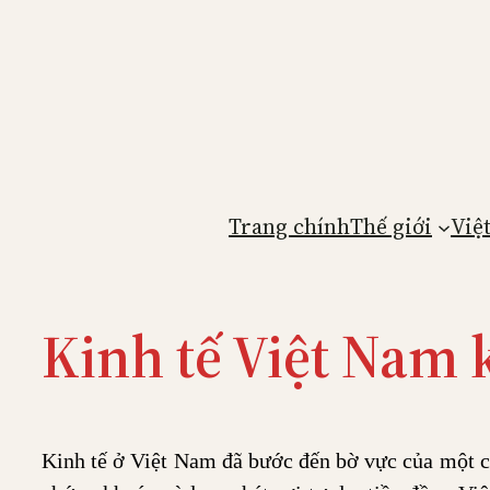
Skip
to
content
Trang chính
Thế giới
Việ
Kinh tế Việt Nam
Kinh tế ở Việt Nam đã bước đến bờ vực của một cu