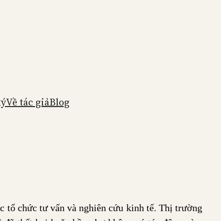
ký
Về tác giả
Blog
 tổ chức tư vấn và nghiên cứu kinh tế. Thị trường