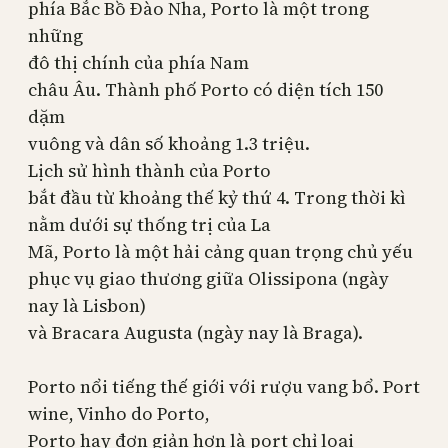
phía Bắc Bồ Đào Nha,
Porto
là một trong
những
đô thị chính của phía
Nam
châu Âu. Thành phố
Porto
có diện tích 150
dặm
vuông và dân số khoảng 1.3 triệu.
Lịch sử hình thành của
Porto
bắt đầu từ khoảng thế kỷ thứ 4. Trong thời kì
nằm d
ư
ới sự thống trị của La
Mã,
Porto
là một hải cảng quan trọng chủ yếu
phục vụ giao th
ương gi
ữa Olissipona (ngày
nay là
Lisbon
)
và Bracara Augusta (ngày nay là
Braga
).
Porto
nổi tiếng thế giới với r
ư
ợu vang bổ. Port
wine, Vinho do
Porto
,
Porto
hay đ
ơn gi
ản h
ơn
là
port chỉ loại