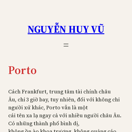
Skip
to
content
NGUYỄN HUY VŨ
Porto
Cách Frankfurt, trung tâm tài chính châu
Âu, chỉ 3 giờ bay, tuy nhiên, đối với không chỉ
người xứ khác, Porto vẫn là một
cái tên xa lạ ngay cả với nhiều người châu Âu.
Có những thành phố bình dị,
không ồn ào khoa trương, không quảng cáo