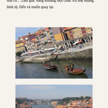
nhà cổ….cảm giác bâng khuâng một châu Âu nhẹ nhàng,
bình dị. Đến và muốn quay lại.