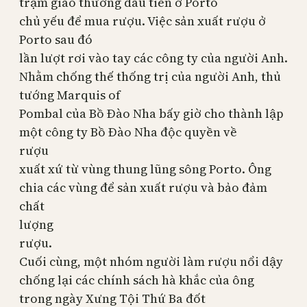
trạm giao th
ương đ
ầu tiên ở
Porto
chủ yếu để mua r
ư
ợu. Việc sản xuất r
ư
ợu ở
Porto
sau đó
lần lượt r
ơi v
ào tay các công ty của ng
ư
ời Anh.
Nhằm chống thế thống trị của ng
ư
ời Anh, thủ
t
ư
ớng Marquis of
Pombal của Bồ Đào Nha bấy giờ cho thành lập
một công ty Bồ Đào Nha độc quyền về
r
ư
ợu
xuất xứ từ vùng thung lũng sông Porto. Ông
chia các vùng để sản xuất r
ư
ợu và bảo đảm
chất
l
ư
ợng
r
ư
ợu.
Cuối cùng, một nhóm ng
ư
ời làm r
ư
ợu nổi dậy
chống lại các chính sách hà khắc của ông
trong ngày X
ưng T
ội Thứ Ba đốt