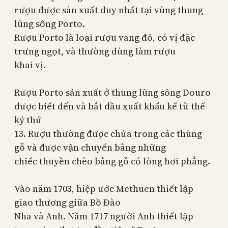
rượu được sản xuất duy nhất tại vùng thung
lũng sông
Porto
.
Rượu Porto là loại rượu vang đỏ, có vị đặc
trưng ngọt, và thường dùng làm rượu
khai vị.
R
ư
ợu Porto sản xuất ở thung lũng sông
Douro
được biết đến và bắt đầu xuất khẩu kể từ thế
kỷ thứ
13. Rượu thường được chứa trong các thùng
gỗ và đ
ư
ợc vận chuyển bằng những
chiếc thuyền chèo bằng gỗ có lòng hơi phẳng.
Vào năm 1703, hiệp
ư
ớc
Methuen
thiết lập
giao th
ương gi
ữa Bồ Đào
Nha và Anh. Năm 1717 ng
ư
ời Anh thiết lập