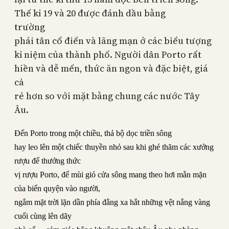
Thế kỉ 19 và 20 được đánh dầu bằng
tr
ư
ờng
phái tân cổ điển và lãng mạn ở các biểu tượng
kỉ niệm của thành phố. Người dân
Porto
rất
hiền và dễ mến, thức ăn ngon và đặc biệt, giá
cả
rẻ hơn so với mặt bằng chung các nước Tây
Âu.
Đến Porto trong một chiều, thả bộ dọc triền sông
hay leo lên một chiếc thuyền nhỏ sau khi ghé thăm các xưởng
rượu để thưởng thức
vị rượu Porto, để mùi gió cửa sông mang theo hơi mằn mặn
của biển quyện vào người,
ngắm mặt trời lặn dần phía đằng xa hắt những vệt nắng vàng
cuối cùng lên dãy