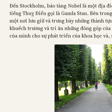
Đến Stockholm, bảo tàng Nobel là một địa đ
tiếng Thuỵ Điển gọi là Gamla Stan. Bên trong
một nơi lưu giữ và trưng bày những thành tựu
khuếch trương và tri ân những đóng góp của 
của mình cho sự phát triển của khoa học và, n