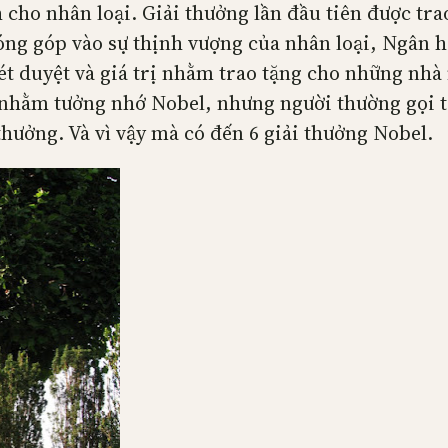
cho nhân loại. Giải thưởng lần đầu tiên được tra
óng góp vào sự thịnh vượng của nhân loại, Ngân 
ét duyệt và giá trị nhằm trao tặng cho những nhà
ọc nhằm tưởng nhớ Nobel, nhưng người thường gọi t
 thưởng. Và vì vậy mà có đến 6 giải thưởng Nobel.