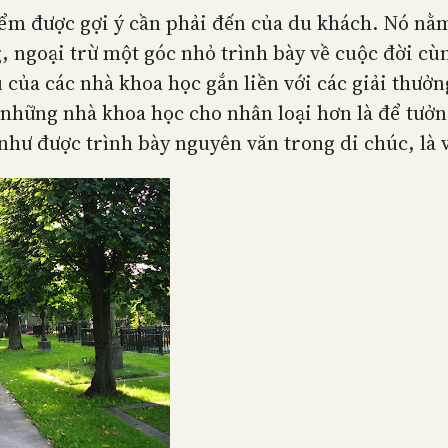
iểm được gợi ý cần phải đến của du khách. Nó n
, ngoại trừ một góc nhỏ trình bày về cuộc đời cù
 của các nhà khoa học gắn liền với các giải thưởn
những nhà khoa học cho nhân loại hơn là để tưởn
hư được trình bày nguyên văn trong di chúc, là vì