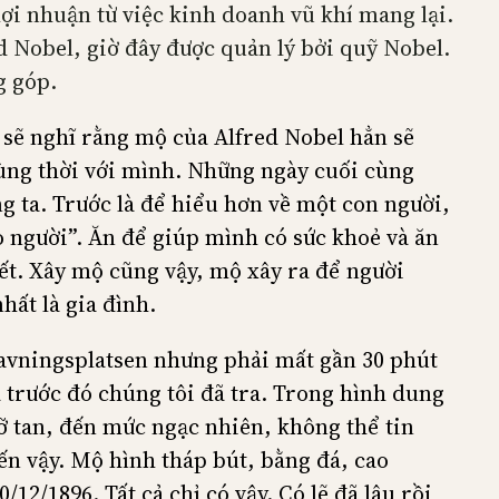
lợi nhuận từ việc kinh doanh vũ khí mang lại.
ed Nobel, giờ đây được quản lý bởi quỹ Nobel.
g góp.
 sẽ nghĩ rằng mộ của Alfred Nobel hẳn sẽ
à cùng thời với mình. Những ngày cuối cùng
g ta. Trước là để hiểu hơn về một con người,
o người”. Ăn để giúp mình có sức khoẻ và ăn
ết. Xây mộ cũng vậy, mộ xây ra để người
hất là gia đình.
avningsplatsen nhưng phải mất gần 30 phút
 trước đó chúng tôi đã tra. Trong hình dung
ỡ tan, đến mức ngạc nhiên, không thể tin
đến vậy. Mộ hình tháp bút, bằng đá, cao
12/1896. Tất cả chỉ có vậy. Có lẽ đã lâu rồi