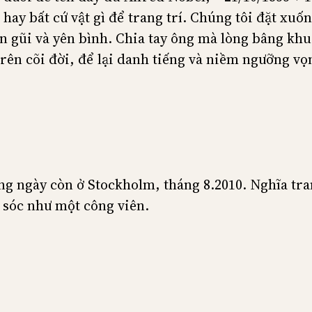
ay bất cứ vật gì để trang trí. Chúng tôi đặt xuố
 gũi và yên bình. Chia tay ông mà lòng bâng khu
rên cõi đời, để lại danh tiếng và niềm ngưỡng vọ
ững ngày còn ở Stockholm, tháng 8.2010. Nghĩa t
 sóc như một công viên.