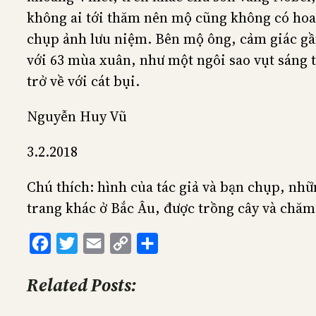
không ai tới thăm nên mộ cũng không có hoa h
chụp ảnh lưu niệm. Bên mộ ông, cảm giác gần
với 63 mùa xuân, như một ngôi sao vụt sáng t
trở về với cát bụi.
Nguyễn Huy Vũ
3.2.2018
Chú thích: hình của tác giả và bạn chụp, nh
trang khác ở Bắc Âu, được trồng cây và chăm
Facebook
Twitter
Email
Copy
Share
Link
Related Posts: