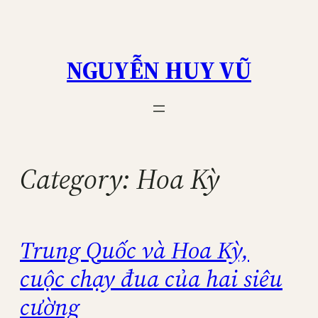
Skip
to
content
NGUYỄN HUY VŨ
Category:
Hoa Kỳ
Trung Quốc và Hoa Kỳ,
cuộc chạy đua của hai siêu
cường