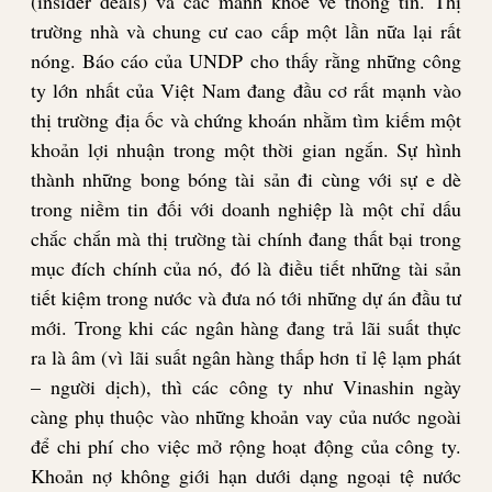
(insider deals) và các mánh khóe về thông tin. Thị
trường nhà và chung cư cao cấp một lần nữa lại rất
nóng. Báo cáo của UNDP cho thấy rằng những công
ty lớn nhất của Việt Nam đang đầu cơ rất mạnh vào
thị trường địa ốc và chứng khoán nhằm tìm kiếm một
khoản lợi nhuận trong một thời gian ngắn. Sự hình
thành những bong bóng tài sản đi cùng với sự e dè
trong niềm tin đối với doanh nghiệp là một chỉ dấu
chắc chắn mà thị trường tài chính đang thất bại trong
mục đích chính của nó, đó là điều tiết những tài sản
tiết kiệm trong nước và đưa nó tới những dự án đầu tư
mới. Trong khi các ngân hàng đang trả lãi suất thực
ra là âm (vì lãi suất ngân hàng thấp hơn tỉ lệ lạm phát
– người dịch), thì các công ty như Vinashin ngày
càng phụ thuộc vào những khoản vay của nước ngoài
để chi phí cho việc mở rộng hoạt động của công ty.
Khoản nợ không giới hạn dưới dạng ngoại tệ nước