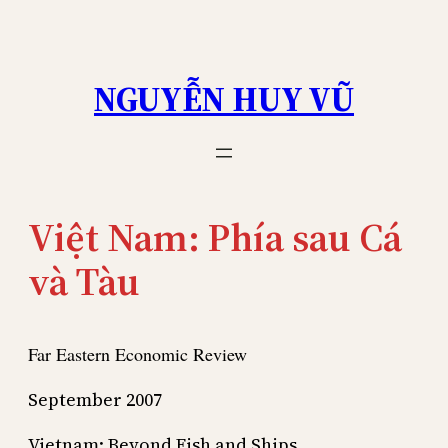
Skip
to
content
NGUYỄN HUY VŨ
Việt Nam: Phía sau Cá
và Tàu
Far Eastern Economic Review
September 2007
Vietnam: Beyond Fish and Ships