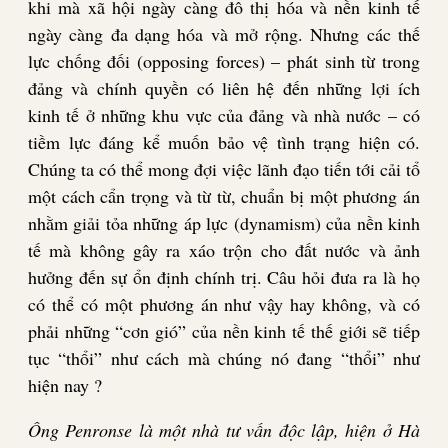
khi mà xã hội ngày càng đô thị hóa và nền kinh tế
ngày càng đa dạng hóa và mở rộng. Nhưng các thế
lực chống đối (opposing forces) – phát sinh từ trong
đảng và chính quyền có liên hệ đến những lợi ích
kinh tế ở những khu vực của đảng và nhà nước – có
tiềm lực đáng kể muốn bảo vệ tình trạng hiện có.
Chúng ta có thể mong đợi việc lãnh đạo tiến tới cải tổ
một cách cẩn trọng và từ từ, chuẩn bị một phương án
nhằm giải tỏa những áp lực (dynamism) của nền kinh
tế mà không gây ra xáo trộn cho đất nước và ảnh
hưởng đến sự ổn định chính trị. Câu hỏi đưa ra là họ
có thể có một phương án như vậy hay không, và có
phải những “cơn gió” của nền kinh tế thế giới sẽ tiếp
tục “thổi” như cách mà chúng nó đang “thổi” như
hiện nay ?
Ông Penronse là một nhà tư vấn độc lập, hiện ở Hà