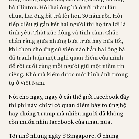
hộ Clinton. Hỏi hai ông bà ở với nhau lâu
chưa, hai ông bà trả lời hơn 30 năm rồi. Hỏi
tiếp điều gì gắn kết hai người thì họ trả lời là
tình yêu. Thật xúc động và tình cảm. Chắc
chắn rằng giữa những bữa trưa hay bữa tối,
khi chọn cho ứng cử viên nào hẳn hai ông bà
đã tranh luận mệt nghỉ quan điểm của mình
để rồi cuối cùng mỗi người giữ một niềm tin
riêng. Khó mà kiếm được một hình ảnh tương
tự ở Việt Nam.
Nói cho ngay, ngay ở cái thế giới facebook đầy
thị phi này, chỉ vì có quan điểm bày tỏ ủng hộ
hay chống Trump mà nhiều người đã không
còn muốn nhìn facebook của nhau nữa.
Tôi nhớ những ngày ở Singapore. Ở chung