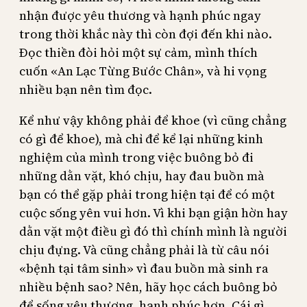
nhận được yêu thương và hạnh phúc ngay
trong thời khắc này thì còn đợi đến khi nào.
Đọc thiền đòi hỏi một sự cảm, mình thích
cuốn «An Lạc Từng Bước Chân», và hi vọng
nhiều bạn nên tìm đọc.
Kể như vậy không phải để khoe (vì cũng chẳng
có gì để khoe), mà chỉ để kể lại những kinh
nghiệm của mình trong việc buông bỏ đi
những dằn vặt, khó chịu, hay đau buồn mà
bạn có thể gặp phải trong hiện tại để có một
cuộc sống yên vui hơn. Vì khi bạn giận hờn hay
dằn vặt một điều gì đó thì chính mình là người
chịu đựng. Và cũng chẳng phải là từ câu nói
«bệnh tại tâm sinh» vì đau buồn mà sinh ra
nhiều bệnh sao? Nên, hãy học cách buông bỏ
để sống yêu thương, hạnh phúc hơn. Cái gì