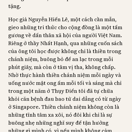
tặng.
Học giả Nguyễn Hiến Lê, một cách cần mẫn,
gieo những tri thức cho cộng đồng là một tấm
gương về dấn thân xã hội của người Việt Nam.
Riêng ở thầy Nhất Hạnh, qua những cuốn sách
của ông tôi học được không chỉ là thiền trong
chánh niệm, buông bỏ để an lạc trong mỗi
phút giây, mà còn ở tâm vị tha, không chấp.
Nhờ thực hành thiền chánh niệm mỗi ngày và
uống nước mật ong ấm mỗi tối và sáng mà chỉ
trong một năm ở Thụy Điển tôi đã tự chữa
khỏi căn bệnh đau bao tử dai dẳng có từ ngày
ở Singapore. Thiền chánh niệm không còn là
những tĩnh tâm xa xôi, nó đôi khi chỉ là sự
buông nhẹ những nghĩ suy để tận hưởng
những gì mình có, vì nếu mình không cảm