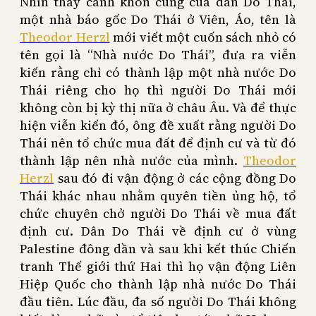
Nhìn thấy cảnh khốn cùng của dân Do Thái,
một nhà báo gốc Do Thái ở Viên, Áo, tên là
Theodor Herzl
mới viết một cuốn sách nhỏ có
tên gọi là “Nhà nước Do Thái”, đưa ra viễn
kiến rằng chỉ có thành lập một nhà nước Do
Thái riêng cho họ thì người Do Thái mới
không còn bị kỳ thị nữa ở châu Âu. Và để thực
hiện viễn kiến đó, ông đề xuất rằng người Do
Thái nên tổ chức mua đất để định cư và từ đó
thành lập nên nhà nước của mình.
Theodor
Herzl
sau đó đi vận động ở các cộng đồng Do
Thái khác nhau nhằm quyên tiền ủng hộ, tổ
chức chuyên chở người Do Thái về mua đất
định cư. Dân Do Thái về định cư ở vùng
Palestine đông dần và sau khi kết thúc Chiến
tranh Thế giới thứ Hai thì họ vận động Liên
Hiệp Quốc cho thành lập nhà nước Do Thái
đầu tiên. Lúc đầu, đa số người Do Thái không