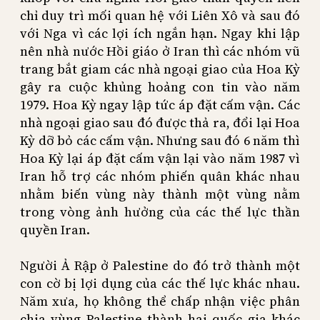
chỉ duy trì mối quan hệ với Liên Xô và sau đó
với Nga vì các lợi ích ngắn hạn. Ngay khi lập
nên nhà nước Hồi giáo ở Iran thì các nhóm vũ
trang bắt giam các nhà ngoại giao của Hoa Kỳ
gây ra cuộc khủng hoảng con tin vào năm
1979. Hoa Kỳ ngay lập tức áp đặt cấm vận. Các
nhà ngoại giao sau đó được thả ra, đổi lại Hoa
Kỳ dỡ bỏ các cấm vận. Nhưng sau đó 6 năm thì
Hoa Kỳ lại áp đặt cấm vận lại vào năm 1987 vì
Iran hỗ trợ các nhóm phiến quân khác nhau
nhằm biến vùng này thành một vùng nằm
trong vòng ảnh hưởng của các thế lực thần
quyền Iran.
Người Ả Rập ở Palestine do đó trở thành một
con cờ bị lợi dụng của các thế lực khác nhau.
Năm xưa, họ không thể chấp nhận việc phân
chia vùng Palestine thành hai quốc gia khác