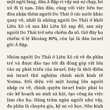
một ngôi làng, dân Ả Rập vì vậy mà sợ chạy, bỏ
xứ đi tị nạn. Dần dần, cùng với việc liên tục
đón nhận thêm người Do Thái ở các nước khác
quay về, nhất là những người Do Thái ở khối
Liên Xô cũ sau khi Liên Xô sụp đổ, sau này
người Do Thái trở nên chiếm đa số. Giờ đây họ
chiếm tỉ lệ khoảng 80%, còn lại là dân Israel
gốc Ả Rập.
Nhóm người Do Thái ở Liên Xô cũ về đa phần
trẻ và được đào tạo tốt đã đóng góp rất lớn
vào sự phát triển của Israel. Đây là thời điểm
mà Israel thử nghiệm chính sách kinh tế
Yozma. Đối diện với một lượng lớn người
nhập cư về, chính quyền Israel buộc phải lo
các kế hoạch an sinh xã hội, tạo công ăn việc
làm cho họ. Hàng trăm ngàn người như vậy,
đa phần là chuyên gia, kỹ sư có học. Nền kinh