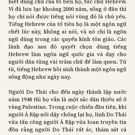
biết dùng chữ của tổ tiên họ, tức chữ Hebrew.
Vì đã lưu lạc khoảng 2000 năm, sống ở đâu thì
họ chỉ nói được tiếng nói vùng đó là chủ yếu.
Tiếng Hebrew của tổ tiên họ là một ngôn ngữ
chết lúc này, không ai nói, và nó chỉ là ngôn
ngữ dùng trong các quyển kinh tôn giáo. Các
lãnh đạo sau đó quyết chọn dùng tiếng
Hebrew làm ngôn ngữ quốc gia và dạy cho
người dân từng vài trăm chữ để làm quen. Từ
từ, tiếng Hebrew hồi sinh thành một ngôn ngữ
sống động như ngày nay.
Người Do Thái cho đến ngày thành lập nước
năm 1948 thì họ vẫn là một sắc dân thiểu số ở
vùng Palestine. Trong cuộc chiến đầu tiên, khi
người Ả Rập nổi dậy chống lại họ, lính Do Thái
vừa tấn công người Ả Rập vừa loan truyền tin
đồn rằng người Do Thái rất ác, thảm sát cả