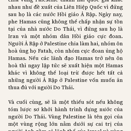
nhau như đề xuất của Liên Hiệp Quốc vì đứng
sau họ là các nước Hồi giáo Ả Rập. Ngày nay,
phe Hamas cũng không thể chấp nhận sự tồn
tại của nhà nước Do Thái, vì đứng sau họ là
Iran và một nhóm dân Hồi giáo cực đoan.
Người Ả Rập ở Palestine chia làm hai, nhóm ôn
hoà ủng họ Fatah, còn nhóm cực đoan ủng hộ
Hamas. Nếu các lãnh đạo Hamas trở nên ôn
hoà thì ngay lập tức sẽ xuất hiện một Hamas
khác vì không thể loại trừ được hết tất cả
những người Ả Rập ở Palestine vốn muốn ăn
thua đủ với người Do Thái.
Và cuối cùng, sẽ là một thiếu sót nếu không
tóm lược sơ khởi hành trình dựng nước của
người Do Thái. Vùng Palestine là tên gọi của
một vùng rộng lớn nằm dưới sự cai trị của