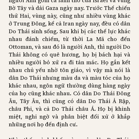
người Anh gồm cả lãnh thổ của Israel và vùng
Bờ Tây và dải Gaza ngày nay. Trước Thế chiến
thứ Hai, vùng này, cũng như nhiều vùng khác
ở Trung Đông, kể cả Iran ngày nay, đều có dân
Do Thái sinh sống. Sau khi bị các thế lực khác
nhau đánh chiếm, từ thời La Mã cho đến
Ottoman, và sau đó là người Anh, thì người Do
Thái không có quê hương, họ bị bách hại và
nhiều người bỏ xứ ra đi tản mác. Họ gắn kết
nhau chủ yếu nhờ tôn giáo, vì vậy mà nói là
dân Do Thái nhưng màu da và màu tóc của họ
khác nhau, ngôn ngữ thường dùng hàng ngày
của họ cũng khác nhau. Có dân Do Thái Đông
Âu, Tây Âu, thì cũng có dân Do Thái Ả Rập,
châu Phi, và cả Do Thái châu Á. Họ bị khinh
miệt, nghi ngờ và phân biệt đối xử ở khắp
những nơi họ đến định cư.