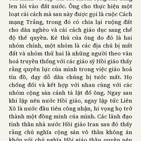
len lỏi vào đất nước. Ông cho thực hiện một
loạt cải cách mà sau này được gọi là cuộc Cách
mạng Trắng, trong đó có chia lại ruộng đất
cho dân nghèo và cải cách giáo dục sang chế
độ thế quyền. Kẻ thù của ông do đó là hai
nhóm chính, một nhóm là các địa chủ bị mất
đất và nhóm thứ hai là những người theo văn
hoá truyền thống với các giáo sỹ Hồi giáo thấy
rằng quyền lực của mình trong việc giáo hoá
tín đồ, dạy dỗ dân chúng bị tước mất. Họ
chống đối và kết hợp với nhau cùng với các
nhóm cộng sản cánh tả lật đổ ông. Ngay sau
khi lập nên nước Hồi giáo, ngay lập tức Liên
Xô là nước đầu tiên công nhận, hi vọng họ trở
thành một đồng minh của mình. Các lãnh đạo
tinh thần nhà nước Hồi giáo Iran sau đó thấy
rằng chủ nghĩa cộng sản vô thần không ăn
khớp với chủ nghĩa Hồi giáo thần quyền nên