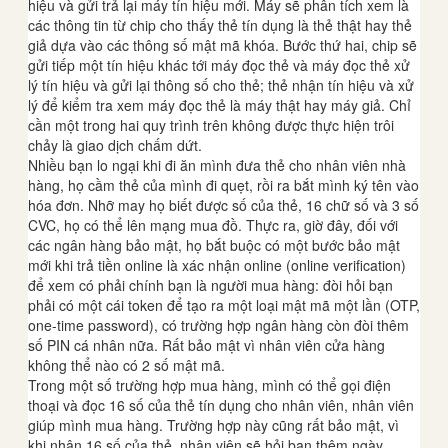
hiệu và gửi trả lại máy tín hiệu mới. Máy sẽ phân tích xem là
các thông tin từ chip cho thấy thẻ tín dụng là thẻ thật hay thẻ
giả dựa vào các thông số mật mã khóa. Bước thứ hai, chip sẽ
gửi tiếp một tín hiệu khác tới máy đọc thẻ và máy đọc thẻ xử
lý tín hiệu và gửi lại thông số cho thẻ; thẻ nhận tín hiệu và xử
lý để kiểm tra xem máy đọc thẻ là máy thật hay máy giả. Chỉ
cần một trong hai quy trình trên không được thực hiện trôi
chảy là giao dịch chấm dứt.
Nhiều bạn lo ngại khi đi ăn mình đưa thẻ cho nhân viên nhà
hàng, họ cầm thẻ của mình đi quẹt, rồi ra bắt mình ký tên vào
hóa đơn. Nhỡ may họ biết được số của thẻ, 16 chữ số và 3 số
CVC, họ có thể lên mạng mua đồ. Thực ra, giờ đây, đối với
các ngân hàng bảo mật, họ bắt buộc có một bước bảo mật
mới khi trả tiền online là xác nhận online (online verification)
để xem có phải chính bạn là người mua hàng: đòi hỏi bạn
phải có một cái token để tạo ra một loại mật mã một lần (OTP,
one-time password), có trường hợp ngân hàng còn đòi thêm
số PIN cá nhân nữa. Rất bảo mật vì nhân viên cửa hàng
không thể nào có 2 số mật mã.
Trong một số trường hợp mua hàng, mình có thể gọi điện
thoại và đọc 16 số của thẻ tín dụng cho nhân viên, nhân viên
giúp mình mua hàng. Trường hợp này cũng rất bảo mật, vì
khi nhận 16 số của thẻ, nhân viên sẽ hỏi bạn thêm ngày