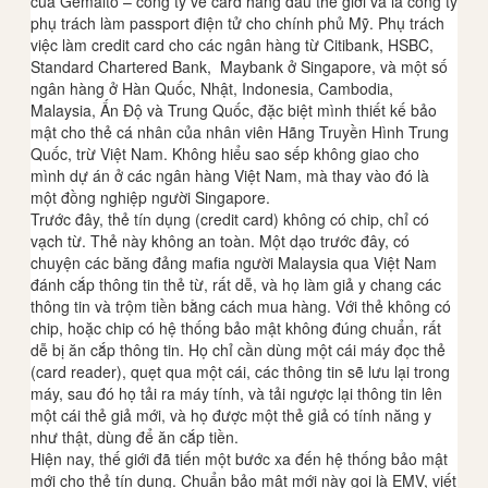
của Gemalto – công ty về card hàng đầu thế giới và là công ty
phụ trách làm passport điện tử cho chính phủ Mỹ. Phụ trách
việc làm credit card cho các ngân hàng từ Citibank, HSBC,
Standard Chartered Bank, Maybank ở Singapore, và một số
ngân hàng ở Hàn Quốc, Nhật, Indonesia, Cambodia,
Malaysia, Ấn Độ và Trung Quốc, đặc biệt mình thiết kế bảo
mật cho thẻ cá nhân của nhân viên Hãng Truyền Hình Trung
Quốc, trừ Việt Nam. Không hiểu sao sếp không giao cho
mình dự án ở các ngân hàng Việt Nam, mà thay vào đó là
một đồng nghiệp người Singapore.
Trước đây, thẻ tín dụng (credit card) không có chip, chỉ có
vạch từ. Thẻ này không an toàn. Một dạo trước đây, có
chuyện các băng đảng mafia người Malaysia qua Việt Nam
đánh cắp thông tin thẻ từ, rất dễ, và họ làm giả y chang các
thông tin và trộm tiền bằng cách mua hàng. Với thẻ không có
chip, hoặc chip có hệ thống bảo mật không đúng chuẩn, rất
dễ bị ăn cắp thông tin. Họ chỉ cần dùng một cái máy đọc thẻ
(card reader), quẹt qua một cái, các thông tin sẽ lưu lại trong
máy, sau đó họ tải ra máy tính, và tải ngược lại thông tin lên
một cái thẻ giả mới, và họ được một thẻ giả có tính năng y
như thật, dùng để ăn cắp tiền.
Hiện nay, thế giới đã tiến một bước xa đến hệ thống bảo mật
mới cho thẻ tín dụng. Chuẩn bảo mật mới này gọi là EMV, viết