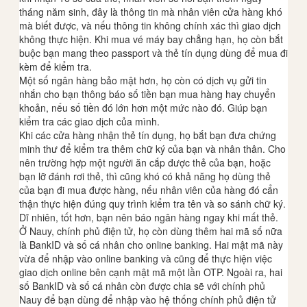
tháng năm sinh, đây là thông tin mà nhân viên cửa hàng khó
mà biết được, và nếu thông tin không chính xác thì giao dịch
không thực hiện. Khi mua vé máy bay chẳng hạn, họ còn bắt
buộc bạn mang theo passport và thẻ tín dụng dùng để mua đi
kèm để kiểm tra.
Một số ngân hàng bảo mật hơn, họ còn có dịch vụ gửi tin
nhắn cho bạn thông báo số tiền bạn mua hàng hay chuyển
khoản, nếu số tiền đó lớn hơn một mức nào đó. Giúp bạn
kiểm tra các giao dịch của mình.
Khi các cửa hàng nhận thẻ tín dụng, họ bắt bạn đưa chứng
minh thư để kiểm tra thêm chữ ký của bạn và nhân thân. Cho
nên trường hợp một người ăn cắp được thẻ của bạn, hoặc
bạn lỡ đánh rơi thẻ, thì cũng khó có khả năng họ dùng thẻ
của bạn đi mua được hàng, nếu nhân viên của hàng đó cẩn
thận thực hiện đúng quy trình kiểm tra tên và so sánh chữ ký.
Dĩ nhiên, tốt hơn, bạn nên báo ngân hàng ngay khi mất thẻ.
Ở Nauy, chính phủ điện tử, họ còn dùng thêm hai mã số nữa
là BankID và số cá nhân cho online banking. Hai mật mã này
vừa để nhập vào online banking và cũng để thực hiện việc
giao dịch online bên cạnh mật mã một lần OTP. Ngoài ra, hai
số BankID và số cá nhân còn được chia sẽ với chính phủ
Nauy để bạn dùng để nhập vào hệ thống chính phủ điện tử