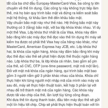
tắt của ba chữ đầu Europay-MasterCard-Visa, ba công ty lớn
chuyên về thẻ tín dụng. Các công ty này không trực tiếp làm
thẻ, mà họ bán quy trình bảo mật và đứng ra kiểm soát bảo
mật hệ thống, từ khâu làm thẻ đến khâu bảo mật.
Vậy chuẩn bảo mật này như thế nào. Hệ thống bảo mật này
thường có 3 (tầng) bảo mật, với ba lớp khóa khác nhau. Ví dụ
một thẻ Visa. Lớp khóa thứ nhất là của Visa, khóa này đảm
bảo rằng khi các máy đọc thẻ đọc vào thẻ tín dụng thì máy sẽ
kiểm tra được có phải thẻ Visa hay của hãng nào khác, như
MasterCard, American Express hay JCB, etc. Lớp khóa thứ
hai, là khóa của ngân hàng, khóa này đảm bảo rằng khi máy
đọc thẻ đọc vào thẻ sẽ phát hiện được thẻ thuộc ngân hàng
nào. Lớp khóa thứ ba, là lớp khóa cá nhân, bao gồm số pin
của thẻ, số CVC, OTP (one-time password, mật mã một lần).
Đối với mật mã khóa của ngân hàng, qui trình bảo mật bao
gồm 3 người nắm giữ 3 phần khác nhau của khóa. Khóa chỉ
thực hiện khi từng người một nhập mã của mình vào máy và
sau đó, máy sẽ thực hiện thuật toán, kết hợp 3 phần lại với
nhau để trở thành mật mã của ngân hàng. Các khóa này
được tải vào chip của thẻ, lần lượt tùy từng công đoạn.
Khi đưa thẻ tín dụng thanh toán, đầu tiên máy đọc thẻ sẽ gửi
một tín hiệu tới chip. Chip sẽ phải thực hiện thuật toán với tín