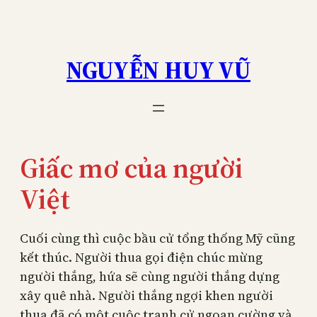
Skip
to
content
NGUYỄN HUY VŨ
Giấc mơ của người
Việt
Cuối cùng thì cuộc bầu cử tổng thống Mỹ cũng
kết thúc. Người thua gọi điện chúc mừng
người thắng, hứa sẽ cùng người thắng dựng
xây quê nhà. Người thắng ngợi khen người
thua đã có một cuộc tranh cử ngoan cường và