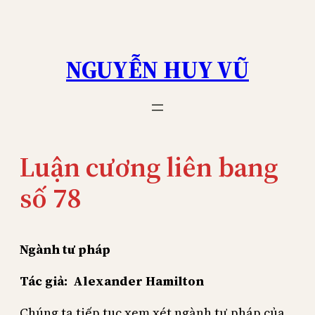
Skip
to
content
NGUYỄN HUY VŨ
Luận cương liên bang
số 78
Ngành tư pháp
Tác giả:
Alexander Hamilton
Chúng ta tiếp tục xem xét ngành tư pháp của