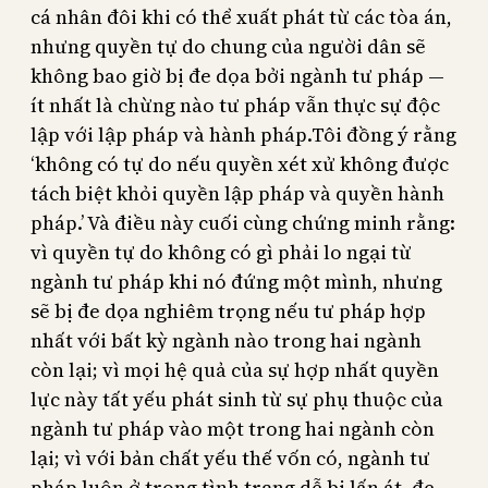
cá nhân đôi khi có thể xuất phát từ các tòa án,
nhưng quyền tự do chung của người dân sẽ
không bao giờ bị đe dọa bởi ngành tư pháp —
ít nhất là chừng nào tư pháp vẫn thực sự độc
lập với lập pháp và hành pháp.Tôi đồng ý rằng
‘không có tự do nếu quyền xét xử không được
tách biệt khỏi quyền lập pháp và quyền hành
pháp.’ Và điều này cuối cùng chứng minh rằng:
vì quyền tự do không có gì phải lo ngại từ
ngành tư pháp khi nó đứng một mình, nhưng
sẽ bị đe dọa nghiêm trọng nếu tư pháp hợp
nhất với bất kỳ ngành nào trong hai ngành
còn lại; vì mọi hệ quả của sự hợp nhất quyền
lực này tất yếu phát sinh từ sự phụ thuộc của
ngành tư pháp vào một trong hai ngành còn
lại; vì với bản chất yếu thế vốn có, ngành tư
pháp luôn ở trong tình trạng dễ bị lấn át, đe