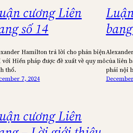
uận cương Liên
Luận
ang số 14
bang
exander Hamilton trả lời cho phản biện
Alexander
i với Hiến pháp được đề xuất về quy mô
của liên b
nh thổ.
phái nội b
cember 7, 2024
December 
uận cương Liên
ang – Lời giới thiệu