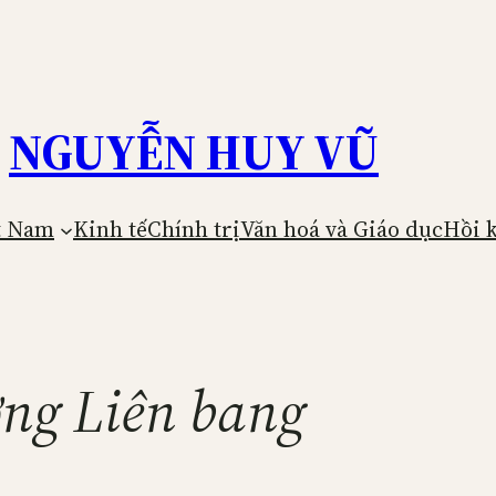
NGUYỄN HUY VŨ
t Nam
Kinh tế
Chính trị
Văn hoá và Giáo dục
Hồi 
ng Liên bang