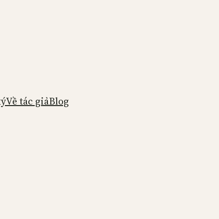
ký
Về tác giả
Blog