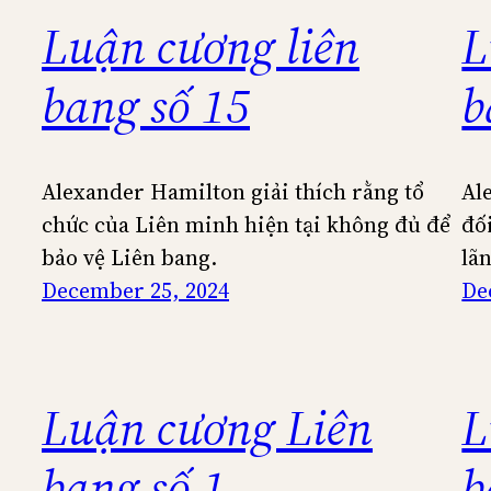
Luận cương liên
L
bang số 15
b
Alexander Hamilton giải thích rằng tổ
Al
chức của Liên minh hiện tại không đủ để
đố
bảo vệ Liên bang.
lã
December 25, 2024
De
Luận cương Liên
L
bang số 1
b