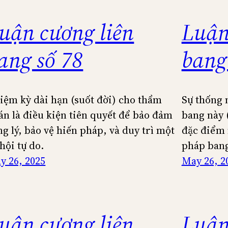
uận cương liên
Luận
ang số 78
bang
iệm kỳ dài hạn (suốt đời) cho thẩm
Sự thống 
án là điều kiện tiên quyết để bảo đảm
bang này 
ng lý, bảo vệ hiến pháp, và duy trì một
đặc điểm 
hội tự do.
pháp bang
y 26, 2025
May 26, 2
uận cương liên
Luận