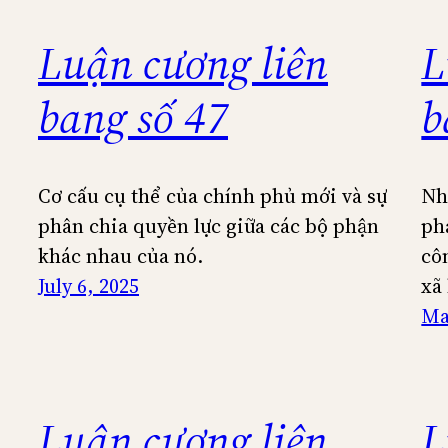
Luận cương liên
L
bang số 47
b
Cơ cấu cụ thể của chính phủ mới và sự
Nh
phân chia quyền lực giữa các bộ phận
ph
khác nhau của nó.
cô
July 6, 2025
xã 
Ma
Luận cương liên
L