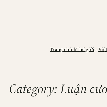
Skip
to
content
Trang chính
Thế giới
Việ
Category:
Luận cươ