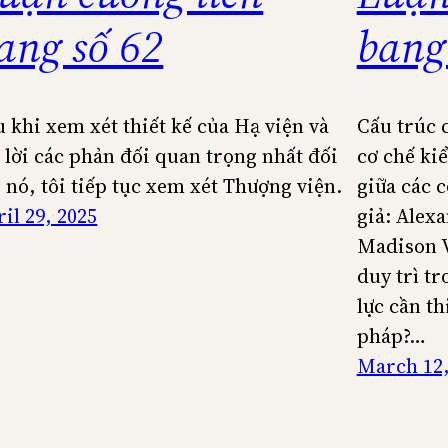
ang số 62
bang
u khi xem xét thiết kế của Hạ viện và
Cấu trúc 
ả lời các phản đối quan trọng nhất đối
cơ chế ki
i nó, tôi tiếp tục xem xét Thượng viện.
giữa các 
il 29, 2025
giả: Alex
Madison V
duy trì t
lực cần t
pháp?…
March 12,