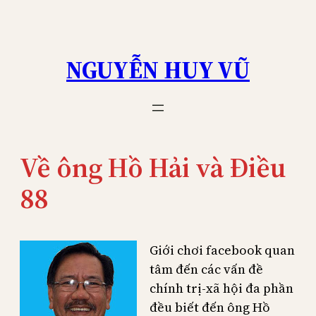
Skip
to
content
NGUYỄN HUY VŨ
Về ông Hồ Hải và Điều
88
Giới chơi facebook quan
tâm đến các vấn đề
chính trị-xã hội đa phần
đều biết đến ông Hồ