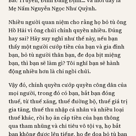
Bắc Truyển, Đinh Đăng Định… và mới đây là
Mẹ Nấm Nguyễn Ngọc Như Quỳnh.
Nhiều người quan niệm cho rằng họ bỏ tù ông
Hồ Hải vì ông chửi chính quyền nhiều. Đúng
hay sai? Hãy suy nghĩ như thế này, nếu bạn
thấy một người cướp tiền của bạn và gia đình
bạn, bỏ tù người thân bạn, đe dọa bịt miệng
bạn, thì bạn sẽ làm gì? Tôi nghĩ bạn sẽ hành
động nhiều hơn là chỉ ngồi chửi.
Vậy đó, chính quyền cướp quyền công dân của
mọi người, trong đó có bạn, bắt bạn đóng
thuế, từ thuế xăng, thuế đường bộ, thuế giá trị
gia tăng, thuế thu nhập cá nhân và nhiều loại
thuế khác, rồi họ ăn cắp tiền của bạn thông
qua tham nhũng và chi tiêu vô tội vạ, họ bắt
bạn không được lên tiếng, họ đe dọa bỏ tù bạn