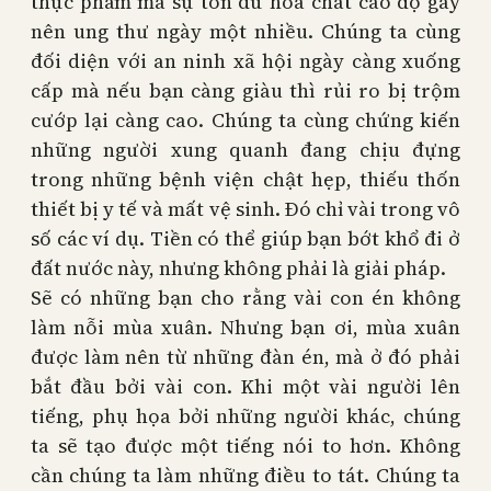
thực phẩm mà sự tồn dư hóa chất cao độ gây
nên ung thư ngày một nhiều. Chúng ta cùng
đối diện với an ninh xã hội ngày càng xuống
cấp mà nếu bạn càng giàu thì rủi ro bị trộm
cướp lại càng cao. Chúng ta cùng chứng kiến
những người xung quanh đang chịu đựng
trong những bệnh viện chật hẹp, thiếu thốn
thiết bị y tế và mất vệ sinh. Đó chỉ vài trong vô
số các ví dụ. Tiền có thể giúp bạn bớt khổ đi ở
đất nước này, nhưng không phải là giải pháp.
Sẽ có những bạn cho rằng vài con én không
làm nỗi mùa xuân. Nhưng bạn ơi, mùa xuân
được làm nên từ những đàn én, mà ở đó phải
bắt đầu bởi vài con. Khi một vài người lên
tiếng, phụ họa bởi những người khác, chúng
ta sẽ tạo được một tiếng nói to hơn. Không
cần chúng ta làm những điều to tát. Chúng ta